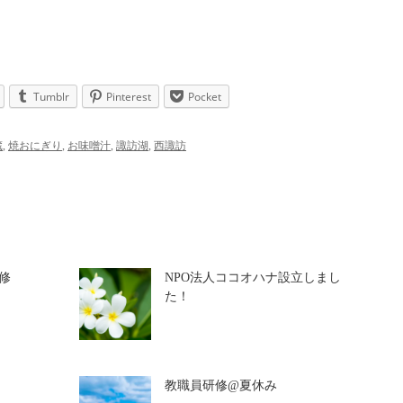
Tumblr
Pinterest
Pocket
蔵
,
焼おにぎり
,
お味噌汁
,
諏訪湖
,
西諏訪
修
NPO法人ココオハナ設立しまし
た！
教職員研修@夏休み