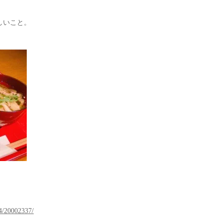
しいこと。
！
4/20002337/