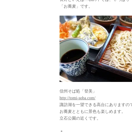
「お蕎麦」です。
信州そば処「登美」
http://tomi-soba.com/
諏訪湖を一望できる高台にありますの
お蕎麦とともに景色も楽しめます。
立石公園の近くです。
＊