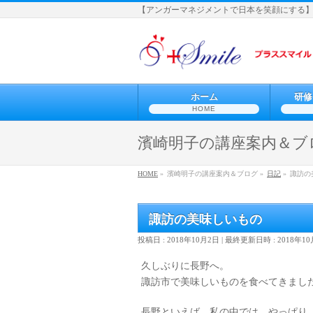
【アンガーマネジメントで日本を笑顔にする
ホーム
研修
HOME
濱崎明子の講座案内＆ブ
HOME
»
濱崎明子の講座案内＆ブログ »
日記
»
諏訪の
諏訪の美味しいもの
投稿日 : 2018年10月2日
最終更新日時 : 2018年1
久しぶりに長野へ。
諏訪市で美味しいものを食べてきまし
長野といえば…私の中では、やっぱり