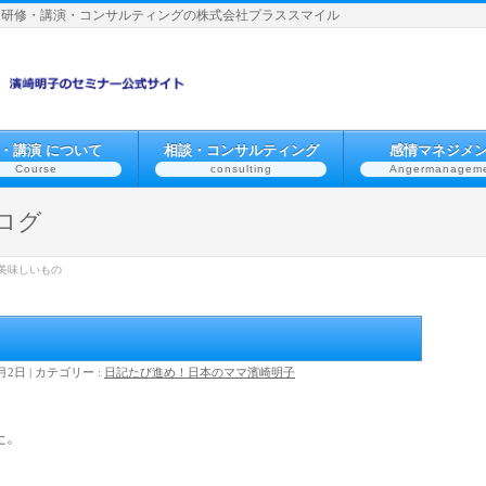
】研修・講演・コンサルティングの株式会社プラススマイル
・講演 について
相談・コンサルティング
感情マネジメ
Course
consulting
Angermanagem
ログ
美味しいもの
0月2日
カテゴリー :
日記
たび
進め！日本のママ
濱崎明子
た。