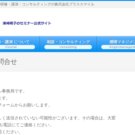
】研修・講演・コンサルティングの株式会社プラススマイル
修・講演 について
相談・コンサルティング
感情マネジメ
Course
consulting
Angermanagem
問合せ
ル事務局です。
ます。
フォームからお願いします。
しく送信されていない可能性がございます。その場合は、大変
はお電話にてご連絡ください。
認ください。