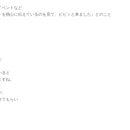
イベントなど
トを熱心に伝えているのを見て、ビビッと来ました』とのこと
♡
いると
ますね。
が、
せてもらい