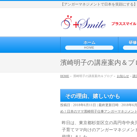
【アンガーマネジメントで日本を笑顔にする
ホーム
研修
HOME
濱崎明子の講座案内＆ブ
HOME
»
濱崎明子の講座案内＆ブログ »
お知らせ
»
講
その理由、嬉しいかも
投稿日 : 2018年6月11日
最終更新日時 : 2018年6
め！日本のママ
濱崎明子
仕事
アンガーマネジメン
昨日は、東京都杉並区立の高円寺中央
子育てママ向けのアンガーマネジメン
登壇しました。