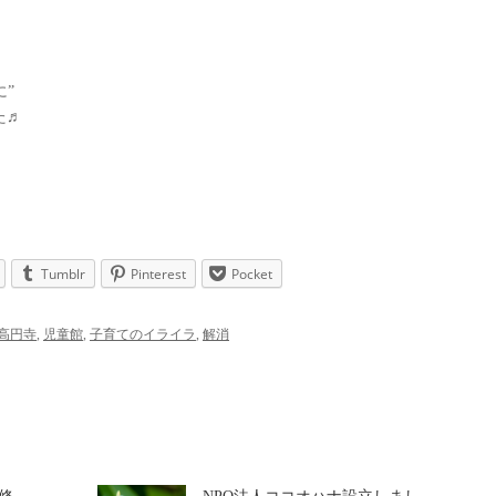
に”
た♬
Tumblr
Pinterest
Pocket
高円寺
,
児童館
,
子育てのイライラ
,
解消