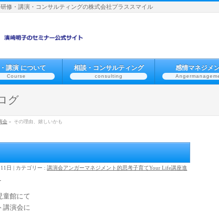
】研修・講演・コンサルティングの株式会社プラススマイル
・講演 について
相談・コンサルティング
感情マネジメ
Course
consulting
Angermanagem
ログ
演会
»
その理由、嬉しいかも
月11日
カテゴリー :
講演会
アンガーマネジメント的思考
子育て
Your Life
講座
進
ト
児童館にて
ト講演会に