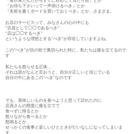
『客が来たんだからすぐに対応して当たり前』とか
『お待ち下さいって一声掛けるべき』とか
『名前を書くボードを置いておくべき』とか…さまざま。
お店のサービスって、みなさんの心の中にも
“店員として◯◯であるべき”
“店は◯◯するべき”
というような理想とする“べき”が存在していますよね。
この“べき”が目の前で裏切られた時に、私たちは腹を立てるので
す
私たちを怒らせる正体…
それは誰がなんと言おうと、自分が正しいと信じている
自分の中にあるこの“べき”なのです
でも、美味しいものを食べようと思って訪れたのに
店員さんの態度に腹を立てて
食べずに帰るとか
怒りながら食べるとか
怒鳴るとか…
せっかくの食事と楽しいひとときがだいなしになってしまいま
す。