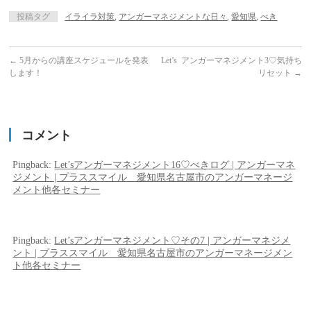
投稿タグ
イライラ対策
,
アンガーマネジメントな日々
,
愛知県
,
べき
←
5月からの講座スケジュールを発表
Let’s アンガーマネジメント3♡気持ち
します！
リセット
→
コメント
Pingback:
Let’sアンガーマネジメント16♡べきログ | アンガーマネ
ジメント | プラススマイル 愛知県名古屋市のアンガーマネージ
メント他各セミナー
Pingback:
Let’sアンガーマネジメント♡その7 | アンガーマネジメ
ント | プラススマイル 愛知県名古屋市のアンガーマネージメン
ト他各セミナー