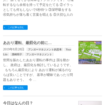
転するなら余裕を持って予定をたてる ②イラっ
としても何もしないで6秒待つ ③深呼吸をする
④気持ちが落ち着く言葉を唱える ⑤大切な人の
…
この記事を読む
あおり運転、厳罰化の前に…
2019年8月28日
アンガーマネジメント的思考
Your
Life
濱崎明子
アンガーマネジメント
世間を賑わしたあおり運転の事件は 国を動か
し、 政府は、厳罰化を検討しているようです。
もちろん厳罰化により あおり運転が減るのな
らば良いことですが、 基準が曖昧であったり問
題もありそう。 今 …
この記事を読む
今日はなんの日？