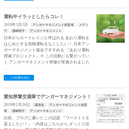
運転中イラッとしたらコレ！
2019年3月2日
アンガーマネジメント的思考
メディ
ア
濱崎明子
アンガーマネジメント
日本からロードレイジと呼ばれる あおり運転を
はじめとする危険運転をなくしたい！ 日本アン
ガーマネジメント協会ですすめる 『あおり運転
撲滅プロジェクト』※ この活動にも繋がってい
く アンガーマネジメント研修が実施されました
…
この記事を読む
愛知県警交通隊でアンガーマネジメント！
2019年2月26日
講演会
アンガーマネジメント的思
考
濱崎明子
アンガーマネジメント
以前、ブログに書いたこの話題 『ワースト１を
返上したい！』 ☝︎内容はこちらから ざっくり説