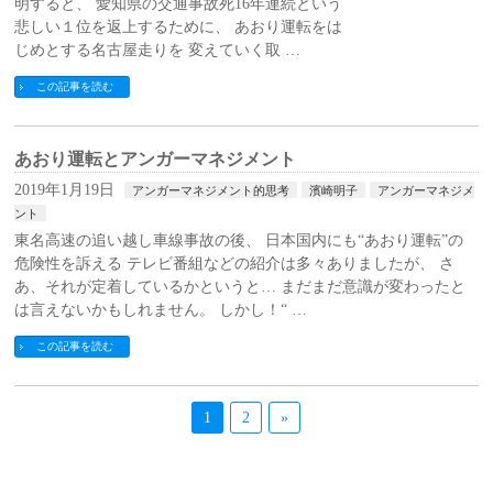
明すると、 愛知県の交通事故死16年連続という
悲しい１位を返上するために、 あおり運転をは
じめとする名古屋走りを 変えていく取 …
この記事を読む
あおり運転とアンガーマネジメント
2019年1月19日
アンガーマネジメント的思考
濱崎明子
アンガーマネジメ
ント
東名高速の追い越し車線事故の後、 日本国内にも“あおり運転”の
危険性を訴える テレビ番組などの紹介は多々ありましたが、 さ
あ、それが定着しているかというと… まだまだ意識が変わったと
は言えないかもしれません。 しかし！“ …
この記事を読む
1
2
»