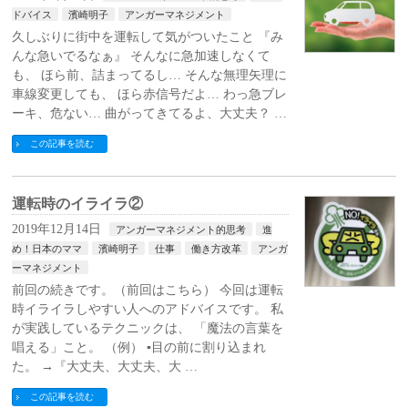
ドバイス
濱崎明子
アンガーマネジメント
久しぶりに街中を運転して気がついたこと 『み
んな急いでるなぁ』 そんなに急加速しなくて
も、 ほら前、詰まってるし… そんな無理矢理に
車線変更しても、 ほら赤信号だよ… わっ急ブレ
ーキ、危ない… 曲がってきてるよ、大丈夫？ …
この記事を読む
運転時のイライラ②
2019年12月14日
アンガーマネジメント的思考
進
め！日本のママ
濱崎明子
仕事
働き方改革
アンガ
ーマネジメント
前回の続きです。（前回はこちら） 今回は運転
時イライラしやすい人へのアドバイスです。 私
が実践しているテクニックは、 「魔法の言葉を
唱える」こと。 （例） ▪︎目の前に割り込まれ
た。 →『大丈夫、大丈夫、大 …
この記事を読む