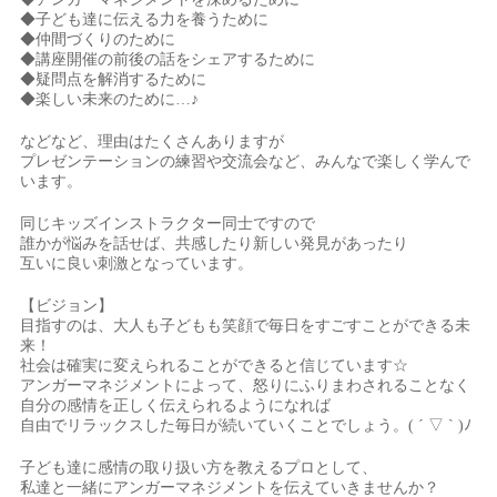
◆子ども達に伝える力を養うために
◆仲間づくりのために
◆講座開催の前後の話をシェアするために
◆疑問点を解消するために
◆楽しい未来のために…♪
などなど、理由はたくさんありますが
プレゼンテーションの練習や交流会など、みんなで楽しく学んで
います。
同じキッズインストラクター同士ですので
誰かが悩みを話せば、共感したり新しい発見があったり
互いに良い刺激となっています。
【ビジョン】
目指すのは、大人も子どもも笑顔で毎日をすごすことができる未
来！
社会は確実に変えられることができると信じています☆
アンガーマネジメントによって、怒りにふりまわされることなく
自分の感情を正しく伝えられるようになれば
自由でリラックスした毎日が続いていくことでしょう。( ´ ▽ ` )ﾉ
子ども達に感情の取り扱い方を教えるプロとして、
私達と一緒にアンガーマネジメントを伝えていきませんか？