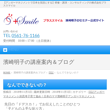
【アンガーマネジメントで日本を笑顔にする】研修・講演・コンサルティングの株式会社プラ
ススマイル
お問い合わせ
TEL
0561-76-1166
受付時間 10:00～17:00 （土日祝休）
MENU
濱崎明子の講座案内＆ブログ
HOME
»
濱崎明子の講座案内＆ブログ »
日記
»
なんでできないの？
なんでできないの？
投稿日 : 2018年11月5日
最終更新日時 : 2018年11月5日
カテゴリー :
日記
アンガー
マネジメント的思考
子育て
進め！日本のママ
濱崎明子
アンガーマネジメント
先日の『ドデスカ！』でお伝えしたことのひとつ
「子どもの上手な叱り方」