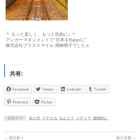
＊ もっと楽しく、もっと自由に♪ ＊
アンガーマネジメントで“日本をHappyに”
株式会社プラススマイル 濱崎明子でした♬
共有:
Facebook
Twitter
LinkedIn
Tumblr
Pinterest
Pocket
投稿タグ
叱り方
,
ドデスカ
,
なんで？
,
メディア
,
感情的に
←
朔日参り
秋の京都
→