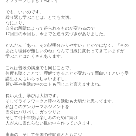
オブザーブしすぎ？私(^｡^)
でも、いいのです。
繰り返し学ぶことは、とても大切。
なにより、
自分の段階によって得られるものが変わるので
17回目の今回も、今までと違う気づきがありました。
だんだん「あっ、その説明分かりやすい」とかではなく、『その
あたり理解が難しいのね』なんて目線に変わってきていますが…
学ぶことはたくさんあります。
これは普段の講座でも同じことで、
何度も聴くことで、理解できることが変わって面白い！という受
講生さんもいらっしゃいますし、
習い事や生活の中のコトも同じこと言えますよね。
長い人生、学びは大切です。
そしてライフワークと呼べる活動も大切だと思ってます。
私はこのアンガーマネジメントを
当分はバリバリ、ガッツリと
そして何十年後は楽しみのために続け
人が人に当たらない世の中を作っていきます。
東海の、そして全国の仲間達とともに♡