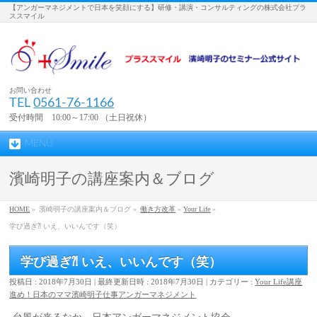
【アンガーマネジメントで日本を笑顔にする】研修・講演・コンサルティングの株式会社プラ
ススマイル
お問い合わせ
TEL
0561-76-1166
受付時間 10:00～17:00 （土日祝休）
MENU
濱崎明子の講座案内＆ブログ
HOME
»
濱崎明子の講座案内＆ブログ »
働き方改革
»
Your Life
»
学び過ぎ⁈ いえ、いいんです（笑）
学び過ぎ⁈ いえ、いいんです（笑）
投稿日 : 2018年7月30日
最終更新日時 : 2018年7月30日
カテゴリー :
Your Life
講座
進め！日本のママ
濱崎明子
仕事
アンガーマネジメント