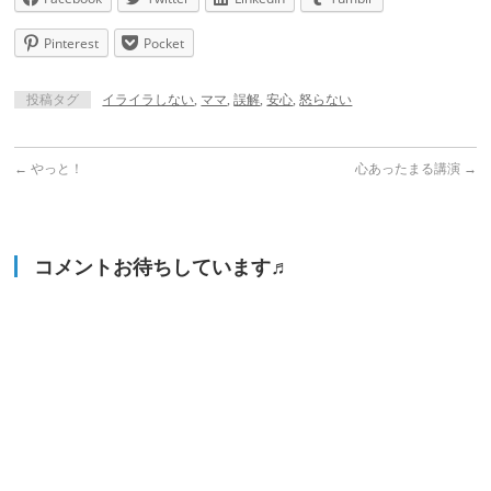
Pinterest
Pocket
投稿タグ
イライラしない
,
ママ
,
誤解
,
安心
,
怒らない
←
やっと！
心あったまる講演
→
コメントお待ちしています♬