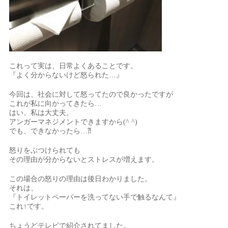
これって実は、日常よくあることです。
『よく分からないけど怒られた…』
今回は、社会に対して怒ってたので良かったですが
これが私に向かってきたら…
はい、私は大丈夫。
アンガーマネジメントできますから(^ ^)
でも、できなかったら…⁈
怒りをぶつけられても
その理由が分からないとストレスが増えます。
この場合の怒りの理由は後日わかりました。
それは、
『トイレットペーパーを洗ってない手で触るなんて』
これ↑です。
ちょうどテレビで紹介されてました。