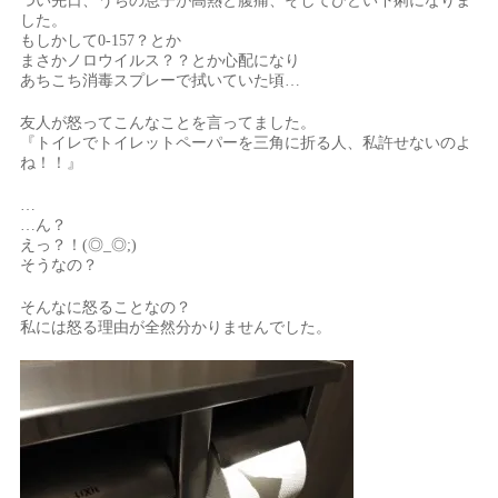
つい先日、うちの息子が高熱と腹痛、そしてひどい下痢になりま
した。
もしかして0-157？とか
まさかノロウイルス？？とか心配になり
あちこち消毒スプレーで拭いていた頃…
友人が怒ってこんなことを言ってました。
『トイレでトイレットペーパーを三角に折る人、私許せないのよ
ね！！』
…
…ん？
えっ？！(◎_◎;)
そうなの？
そんなに怒ることなの？
私には怒る理由が全然分かりませんでした。