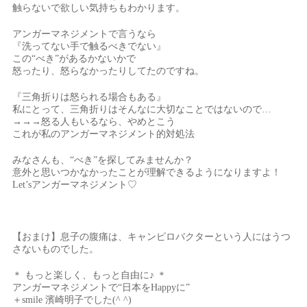
触らないで欲しい気持ちもわかります。
アンガーマネジメントで言うなら
『洗ってない手で触るべきでない』
この“べき”があるかないかで
怒ったり、怒らなかったりしてたのですね。
『三角折りは怒られる場合もある』
私にとって、三角折りはそんなに大切なことではないので…
→→→怒る人もいるなら、やめとこう
これが私のアンガーマネジメント的対処法
みなさんも、“べき”を探してみませんか？
意外と思いつかなかったことが理解できるようになりますよ！
Let’sアンガーマネジメント♡
【おまけ】息子の腹痛は、キャンピロバクターという人にはうつ
さないものでした。
＊ もっと楽しく、もっと自由に♪ ＊
アンガーマネジメントで“日本をHappyに”
＋smile 濱崎明子でした(^ ^)