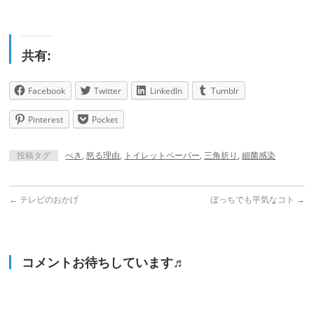
共有:
Facebook
Twitter
LinkedIn
Tumblr
Pinterest
Pocket
投稿タグ
べき
,
怒る理由
,
トイレットペーパー
,
三角折り
,
細菌感染
←
テレビのおかげ
ぼっちでも平気なコト
→
コメントお待ちしています♬