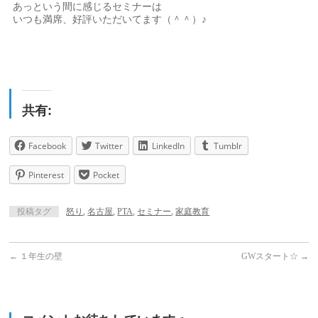
あっという間に感じるセミナーは
いつも満席、好評いただいてます（＾＾）♪
共有:
Facebook
Twitter
LinkedIn
Tumblr
Pinterest
Pocket
投稿タグ
怒り
,
名古屋
,
PTA
,
セミナー
,
家庭教育
←
１年生の壁
GWスタート☆
→