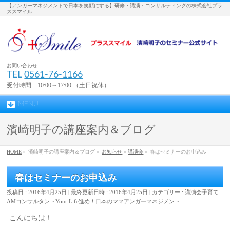
【アンガーマネジメントで日本を笑顔にする】研修・講演・コンサルティングの株式会社プラ
ススマイル
お問い合わせ
TEL
0561-76-1166
受付時間 10:00～17:00 （土日祝休）
MENU
濱崎明子の講座案内＆ブログ
HOME
»
濱崎明子の講座案内＆ブログ »
お知らせ
»
講演会
»
春はセミナーのお申込み
春はセミナーのお申込み
投稿日 : 2016年4月25日
最終更新日時 : 2016年4月25日
カテゴリー :
講演会
子育て
AMコンサルタント
Your Life
進め！日本のママ
アンガーマネジメント
こんにちは！