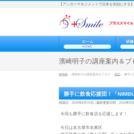
【アンガーマネジメントで日本を笑顔にする
ホーム
研修
HOME
濱崎明子の講座案内＆ブ
HOME
»
濱崎明子の講座案内＆ブログ »
日記
»
勝手に
勝手に飲食応援団！「NIMB
投稿日 : 2020年8月10日
最終更新日時 : 2020年8
今回も勝手に飲食店を応援します！
今日は名古屋市名東区