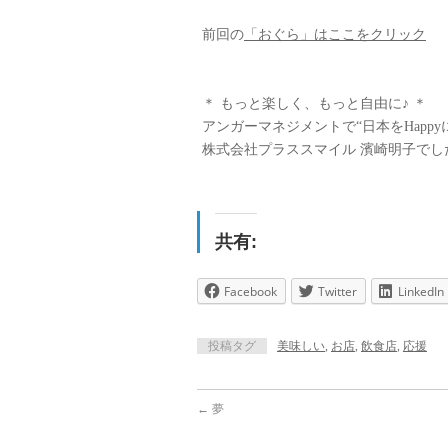
前回の
「おぐら」はここをクリック
＊ もっと楽しく、もっと自由に♪ ＊
アンガーマネジメントで“日本をHappy
株式会社プラススマイル 濱崎明子でし
共有:
Facebook
Twitter
LinkedIn
投稿タグ
美味しい
,
お店
,
飲食店
,
応援
←
夢