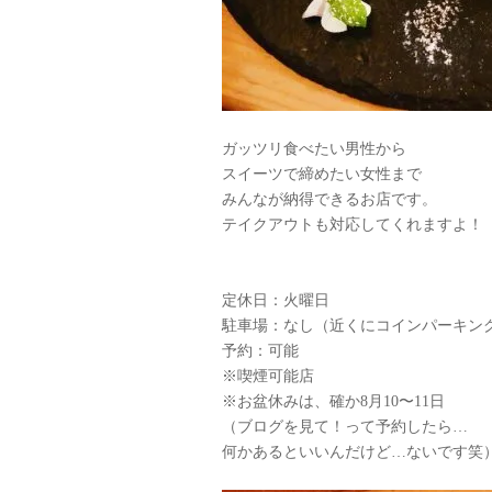
ガッツリ食べたい男性から
スイーツで締めたい女性まで
みんなが納得できるお店です。
テイクアウトも対応してくれますよ！
定休日：火曜日
駐車場：なし（近くにコインパーキン
予約：可能
※喫煙可能店
※お盆休みは、確か8月10〜11日
（ブログを見て！って予約したら…
何かあるといいんだけど…ないです笑