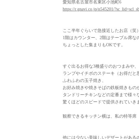
愛知県名古屋市名東区小池町6
https://r.gnavi.co.jp/n545201/?sc_lid=scl_s
ここ半年ぐらいで急接近したお店（笑
1階はカウンター、2階はテーブル席な
ちょっとした集まりもOKです。
すぐ出るお得な3種盛りのおつまみや、
ランプやイチボのステーキ（お得だと思
ふわふわの玉子焼き、
お好み焼きや焼きそばの鉄板焼きもの
タンドリーチキンなどの定番まで様々
驚くほどのスピードで提供されていき
観察できるキッチン横は、私の特等席
他には少ない美味しいデザートがある