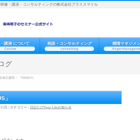
】研修・講演・コンサルティングの株式会社プラススマイル
・講演 について
相談・コンサルティング
感情マネジメ
Course
consulting
Angermanagem
ログ
飲食応援団！「NIMBUS」
US」
月11日
カテゴリー :
日記
たび
Your Life
お知らせ