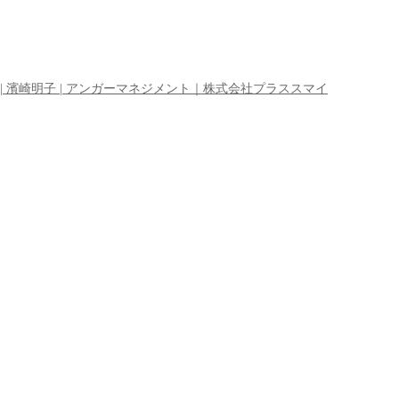
| 濱崎明子 | アンガーマネジメント｜株式会社プラススマイ
♬