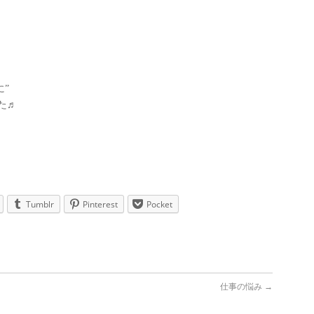
に”
た♬
Tumblr
Pinterest
Pocket
仕事の悩み
→