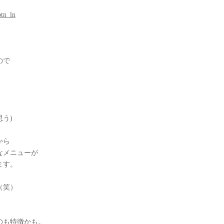
btn_ln
）
ので
う)
から
なメニューが
ます。
（笑）
のも特徴かも。