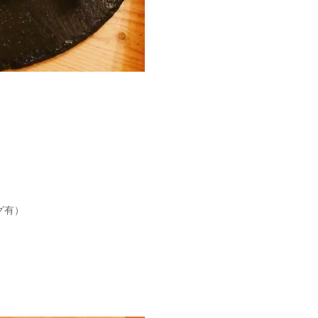
グ有）
）