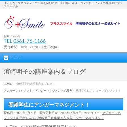
【アンガーマネジメントで日本を笑顔にする】研修・講演・コンサルティングの株式会社プラ
ススマイル
お問い合わせ
TEL
0561-76-1166
受付時間 10:00～17:00 （土日祝休）
MENU
濱崎明子の講座案内＆ブログ
HOME
»
濱崎明子の講座案内＆ブログ »
アンガーマネジメント
»
アンガーマネジメント的思考
»
看護学生にアンガーマネジメント！
看護学生にアンガーマネジメント！
投稿日 : 2020年2月21日
最終更新日時 : 2020年2月21日
カテゴリー :
アンガーマネ
ジメント的思考
Your Life
濱崎明子
仕事
働き方改革
アンガーマネジメント