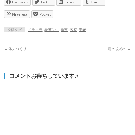
Facebook
Twitter
LinkedIn
Tumblr
Pinterest
Pocket
投稿タグ
イライラ
,
看護学生
,
看護
,
医療
,
患者
←
体力つくり
雨 〜あめ〜
→
コメントお待ちしています♬