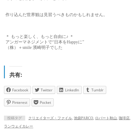
作り込んだ世界観は見習うべきものかもしれません。
＊ もっと楽しく、もっと自由に♪ ＊
アンガーマネジメントで“日本をHappyに”
（株）＋smile 濱崎明子でした
共有:
Facebook
Twitter
LinkedIn
Tumblr
Pinterest
Pocket
投稿タグ
クリエイターズ・ファイル
,
池袋PARCO
,
ロバート秋山
,
珈琲店
,
ランウェイカレー