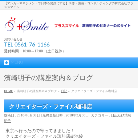
【アンガーマネジメントで日本を笑顔にする】研修・講演・コンサルティングの株式会社プラ
ススマイル
お問い合わせ
TEL
0561-76-1166
受付時間 10:00～17:00 （土日祝休）
MENU
濱崎明子の講座案内＆ブログ
HOME
»
濱崎明子の講座案内＆ブログ »
日記
»
クリエイターズ・ファイル珈琲店
クリエイターズ・ファイル珈琲店
投稿日 : 2018年3月30日
最終更新日時 : 2018年3月30日
カテゴリー :
日記
たび
濱崎
明子
東京へ行ったので寄ってきました！
クリエイターズ・ファイル珈琲店@池袋