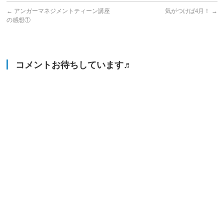
←
アンガーマネジメントティーン講座
気がつけば4月！
→
の感想①
コメントお待ちしています♬