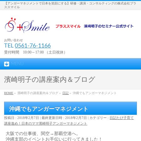
【アンガーマネジメントで日本を笑顔にする】研修・講演・コンサルティングの株式会社プラ
ススマイル
お問い合わせ
TEL
0561-76-1166
受付時間 10:00～17:00 （土日祝休）
MENU
濱崎明子の講座案内＆ブログ
HOME
»
濱崎明子の講座案内＆ブログ »
日記
»
沖縄でもアンガーマネジメント
沖縄でもアンガーマネジメント
投稿日 : 2018年2月7日
最終更新日時 : 2018年2月7日
カテゴリー :
日記
たび
子育て
講座
進め！日本のママ
濱崎明子
アンガーマネジメント
大阪での仕事後、関空→那覇空港へ。
沖縄支部のイベントお手伝いに行ってきました！