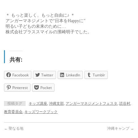
＊ もっと楽しく、もっと自由に♪ ＊
アンガーマネジメントで“日本をHappyに”
明るい子どもの未来のために…
株式会社プラススマイルの濱崎明子でした。
共有:
Facebook
Twitter
LinkedIn
Tumblr
Pinterest
Pocket
投稿タグ
キッズ講座
,
沖縄支部
,
アンガーマネジメントフェスタ
,
読谷村
,
教育委員会
,
キッズワークブック
←
聖なる地
沖縄キャンプ
→