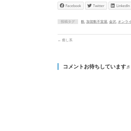
Facebook
Twitter
LinkedIn
投稿タグ
麩
,
加賀麩不室屋
,
金沢
,
オンラ
←
癒し系
コメントお待ちしています