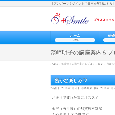
【アンガーマネジメントで日本を笑顔にする
ホーム
研修
HOME
濱崎明子の講座案内＆ブ
HOME
»
濱崎明子の講座案内＆ブログ »
日記
»
密かな
密かな楽しみ♡
投稿日 : 2018年1月7日
最終更新日時 : 2018年1月
お正月で疲れた胃にオススメ
金沢（石川県）の加賀麩不室屋
ふやき御汁 宝の麩です。