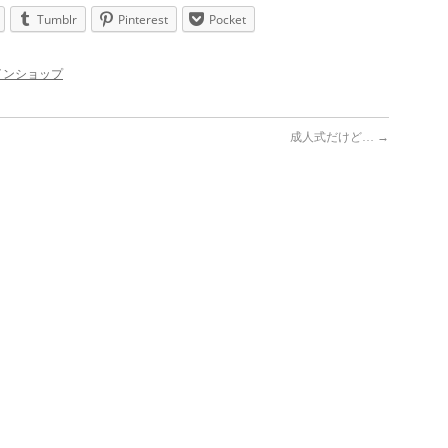
Tumblr
Pinterest
Pocket
インショップ
成人式だけど…
→
♬