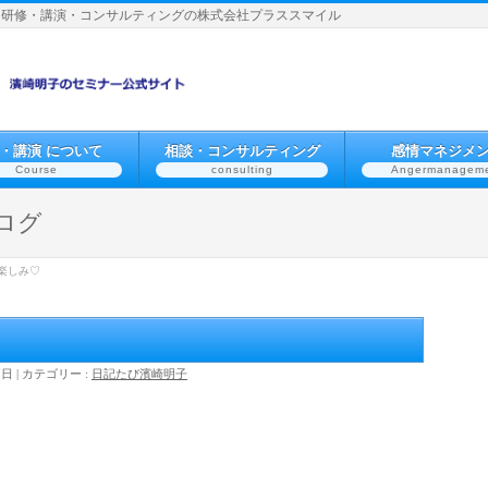
】研修・講演・コンサルティングの株式会社プラススマイル
・講演 について
相談・コンサルティング
感情マネジメ
Course
consulting
Angermanagem
ログ
楽しみ♡
7日
カテゴリー :
日記
たび
濱崎明子