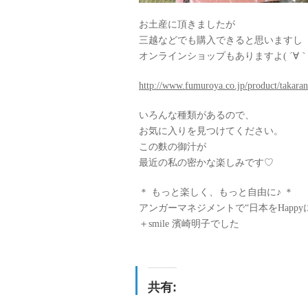
お土産に頂きましたが
三越などでも購入できると思いますし
オンラインショップもありますよ( ´∀｀
http://www.fumuroya.co.jp/product/takaran
いろんな種類があるので、
お気に入りを見つけてください。
この麩の御汁が
最近の私の密かな楽しみです♡
＊ もっと楽しく、もっと自由に♪ ＊
アンガーマネジメントで“日本をHappy
＋smile 濱崎明子でした
共有: