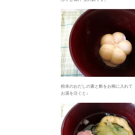
粉末のおだしの素と麩をお椀に入れて
お湯を注ぐと↓