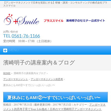
【アンガーマネジメントで日本を笑顔にする】研修・講演・コンサルティングの株式会社プラ
ススマイル
お問い合わせ
TEL
0561-76-1166
受付時間 10:00～17:00 （土日祝休）
MENU
濱崎明子の講座案内＆ブログ
HOME
»
濱崎明子の講座案内＆ブログ »
アンガーマネジメント
»
アンガーマネジメント的思考
»
夏休みにもAM!②〜すでにいっぱいいっぱい〜
夏休みにもAM!②〜すでにいっぱいいっぱい〜
投稿日 : 2017年7月21日
最終更新日時 : 2017年7月25日
カテゴリー :
アンガーマネ
ジメント的思考
子育て
Your Life
進め！日本のママ
濱崎明子
アンガーマネジメント