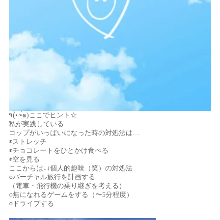
٩(•̤̀ᵕ•̤́๑)ここでヒント☆
私が実践している
コップがいっぱいになった時の対処法は…
◉ストレッチ
◉チョコレートをひとかけ食べる
◉空を見る
ここからは↓↓個人的趣味（笑）の対処法
○バーチャル旅行を計画する
（電車・飛行機の乗り継ぎを考える）
○無になれるゲームをする（〜5分程度）
○ドライブする