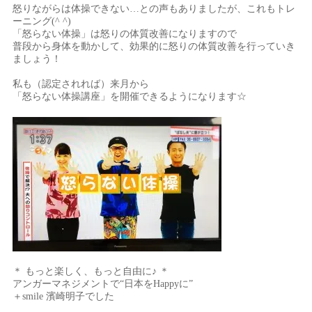
怒りながらは体操できない…との声もありましたが、これもトレ
ーニング(^ ^)
「怒らない体操」は怒りの体質改善になりますので
普段から身体を動かして、効果的に怒りの体質改善を行っていき
ましょう！
私も（認定されれば）来月から
「怒らない体操講座」を開催できるようになります☆
＊ もっと楽しく、もっと自由に♪ ＊
アンガーマネジメントで“日本をHappyに”
＋smile 濱崎明子でした