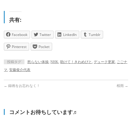
共有:
Facebook
Twitter
LinkedIn
Tumblr
Pinterest
Pocket
投稿タグ
怒らない体操
,
NHK
,
助けて！きわめびと
,
デューク更家
,
ごごナ
マ
,
安藤俊介代表
←
録画をお忘れなく！
桜雨
→
コメントお待ちしています♬