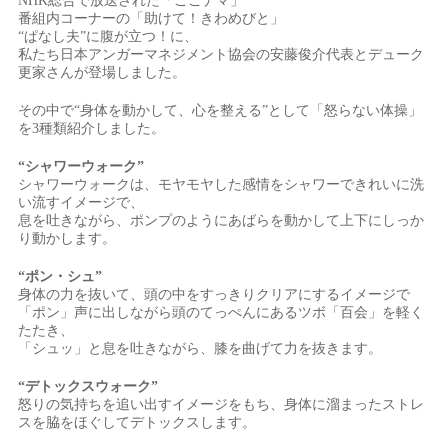
NHK総合で放送された「ごごナマ」
番組内コーナーの「助けて！きわめびと」
“ぱなし夫”に腹が立つ！に、
私たち日本アンガーマネジメント協会の安藤俊介代表とデューク
更家さんが登場しました。
その中で“身体を動かして、心を整える”として「怒らない体操」
を3種類紹介しました。
“シャワーウォーク”
シャワーウォークは、モヤモヤした感情をシャワーできれいに洗
い流すイメージで、
息を吐きながら、ポンプのようにあばらを動かして上下にしっか
り動かします。
“ポン・シュ”
身体の力を抜いて、頭の中をすっきりクリアにするイメージで
「ポン」声に出しながら頭のてっぺんにあるツボ「百会」を軽く
たたき、
「シュッ」と息を吐きながら、膝を曲げて力を抜きます。
“デトックスウォーク”
怒りの気持ちを追い出すイメージをもち、身体に溜まったストレ
スを脇をほぐしてデトックスします。