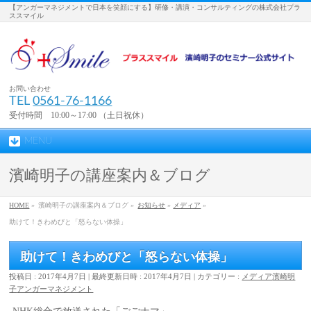
【アンガーマネジメントで日本を笑顔にする】研修・講演・コンサルティングの株式会社プラ
ススマイル
お問い合わせ
TEL
0561-76-1166
受付時間 10:00～17:00 （土日祝休）
MENU
濱崎明子の講座案内＆ブログ
HOME
»
濱崎明子の講座案内＆ブログ »
お知らせ
»
メディア
»
助けて！きわめびと「怒らない体操」
助けて！きわめびと「怒らない体操」
投稿日 : 2017年4月7日
最終更新日時 : 2017年4月7日
カテゴリー :
メディア
濱崎明
子
アンガーマネジメント