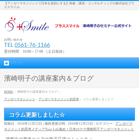
【アンガーマネジメントで日本を笑顔にする】研修・講演・コンサルティングの株式会社プラ
ススマイル
お問い合わせ
TEL
0561-76-1166
受付時間 10:00～17:00 （土日祝休）
MENU
濱崎明子の講座案内＆ブログ
HOME
»
濱崎明子の講座案内＆ブログ »
アンガーマネジメント
»
アンガーマネジメント的思考
»
コラム更新しました☆
コラム更新しました☆
投稿日 : 2016年12月23日
最終更新日時 : 2016年12月23日
カテゴリー :
アンガーマ
ネジメント的思考
メディア
Your Life
進め！日本のママ
濱崎明子
アンガーマネジメント