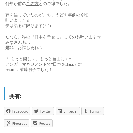
何年か前の
この方
とのご縁でした。
夢を語っていたのが、ちょうど１年前の今頃
叶いました☆
夢は語るに限ります(^ ^)
だなら、私の『日本を幸せに』ってのも叶います☆
みなさんも…
是非、お試しあれ♡
＊ もっと楽しく、もっと自由に♪ ＊
アンガーマネジメントで“日本をHappyに”
＋smile 濱崎明子でした！
共有:
Facebook
Twitter
LinkedIn
Tumblr
Pinterest
Pocket