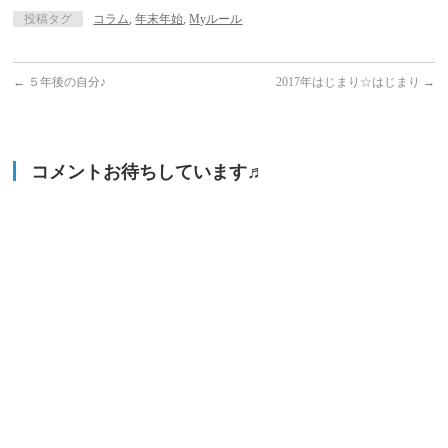
投稿タグ
コラム
,
年末年始
,
Myルール
←
５年後の自分♪
2017年はじまり☆はじまり
→
コメントお待ちしています♬