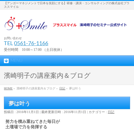
【アンガーマネジメントで日本を笑顔にする】研修・講演・コンサルティングの株式会社プラ
ススマイル
お問い合わせ
TEL
0561-76-1166
受付時間 10:00～17:00 （土日祝休）
MENU
濱崎明子の講座案内＆ブログ
HOME
»
濱崎明子の講座案内＆ブログ »
日記
»
夢は叶う
夢は叶う
投稿日 : 2016年11月1日
最終更新日時 : 2016年11月1日
カテゴリー :
日記
努力を積み重ねてきた毎日が
土壇場で力を発揮する