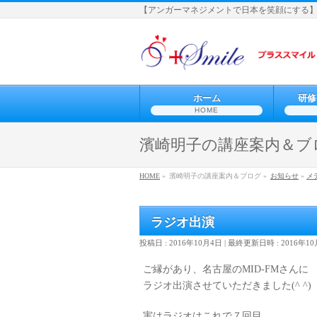
【アンガーマネジメントで日本を笑顔にする
ホーム
研修
HOME
濱崎明子の講座案内＆ブ
HOME
»
濱崎明子の講座案内＆ブログ »
お知らせ
»
メ
ラジオ出演
投稿日 : 2016年10月4日
最終更新日時 : 2016年1
ご縁があり、名古屋のMID-FMさんに
ラジオ出演させていただきました(^ ^)
実はラジオはこれで７回目。