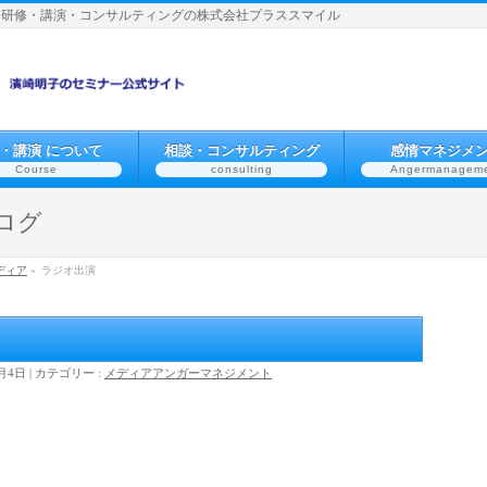
】研修・講演・コンサルティングの株式会社プラススマイル
・講演 について
相談・コンサルティング
感情マネジメ
Course
consulting
Angermanagem
ログ
ディア
»
ラジオ出演
0月4日
カテゴリー :
メディア
アンガーマネジメント