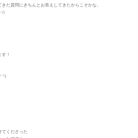
てきた質問にきちんとお答えしてきたからこそかな。
−☆
ます！
^)
けてくださった