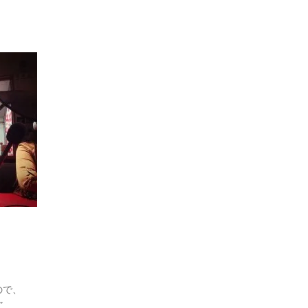
ので、
”