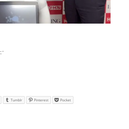
に”
Tumblr
Pinterest
Pocket