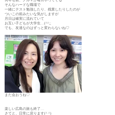
何年も前、ノルマが毎月やってくる
そんなハードな職場で
一緒にテスト勉強したり、残業したりしたのが
ついこの前みたいな気がしますが
月日は確実に流れていて
お互い子どもが大学生…(^^;;
でも、友達なのはずっと変わらないね♡
また会おうね♡
楽しい広島の旅も終了…
さてと、日常に戻ります(^ ^)