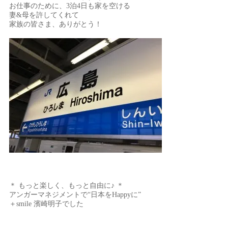
お仕事のために、3泊4日も家を空ける
妻&母を許してくれて
家族の皆さま、ありがとう！
＊ もっと楽しく、もっと自由に♪ ＊
アンガーマネジメントで“日本をHappyに”
＋smile 濱崎明子でした