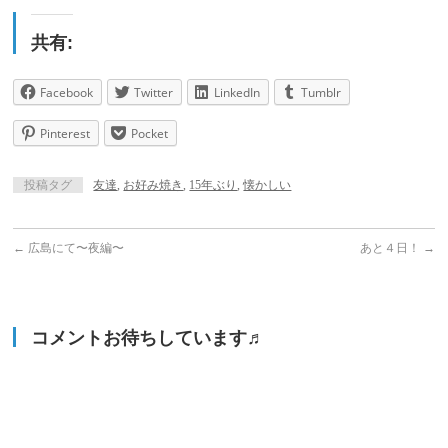
共有:
Facebook
Twitter
LinkedIn
Tumblr
Pinterest
Pocket
投稿タグ
友達
,
お好み焼き
,
15年ぶり
,
懐かしい
←
広島にて〜夜編〜
あと４日！
→
コメントお待ちしています♬