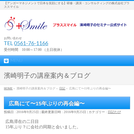
【アンガーマネジメントで日本を笑顔にする】研修・講演・コンサルティングの株式会社プラ
ススマイル
お問い合わせ
TEL
0561-76-1166
受付時間 10:00～17:00 （土日祝休）
MENU
濱崎明子の講座案内＆ブログ
HOME
»
濱崎明子の講座案内＆ブログ »
日記
»
広島にて〜15年ぶりの再会編〜
広島にて〜15年ぶりの再会編〜
投稿日 : 2016年9月25日
最終更新日時 : 2016年9月25日
カテゴリー :
日記
たび
広島滞在の二日目
15年ぶり？に会社の同期と会いました。