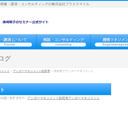
】研修・講演・コンサルティングの株式会社プラススマイル
・講演 について
相談・コンサルティング
感情マネジメ
Course
consulting
Angermanagem
ログ
ジメント
»
アンガーマネジメント的思考
»
待合室でアンガーマネジメント
ト
月11日
カテゴリー :
アンガーマネジメント的思考
アンガーマネジメント