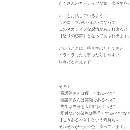
たくさんのネガティブな第一次感情を
いつもお話しているように
心のコップがいっぱいになって
このネガティブな感情があふれ出ると
【怒りの感情】となってあふれ出ます
ということは、待合室はただでさえ
イライラしたり怒ったりしやすい
状況だと言えます。
その上、
“看護師さんは優しくあるべき”
“看護師さんは笑顔であるべき”
“先生は自分を大切に扱うべき”
“受付などの業務は手早くするべき”な
【こうあるべき】という気持ちを
それぞれが十人十色、持っています。