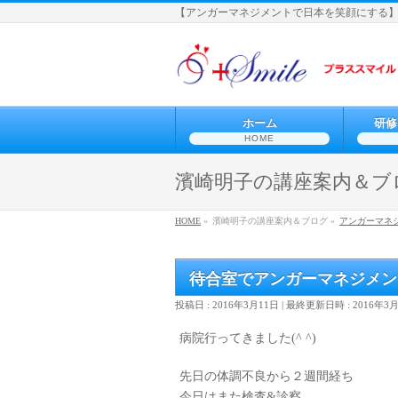
【アンガーマネジメントで日本を笑顔にする
ホーム
研修
HOME
濱崎明子の講座案内＆ブ
HOME
»
濱崎明子の講座案内＆ブログ »
アンガーマネ
待合室でアンガーマネジメン
投稿日 : 2016年3月11日
最終更新日時 : 2016年3
病院行ってきました(^ ^)
先日の体調不良から２週間経ち
今日はまた検査&診察。