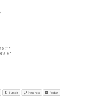
う
生き方＊
変える”
Tumblr
Pinterest
Pocket