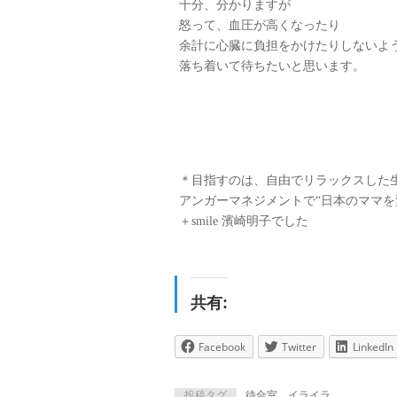
十分、分かりますが
怒って、血圧が高くなったり
余計に心臓に負担をかけたりしないよ
落ち着いて待ちたいと思います。
＊目指すのは、自由でリラックスした
アンガーマネジメントで“日本のママを
＋smile 濱崎明子でした
共有:
Facebook
Twitter
LinkedIn
投稿タグ
待合室、イライラ、