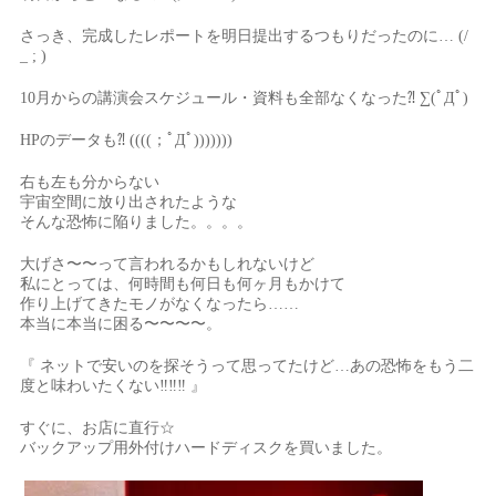
さっき、完成したレポートを明日提出するつもりだったのに… (/
_ ; )
10月からの講演会スケジュール・資料も全部なくなった⁈ ∑(ﾟДﾟ)
HPのデータも⁈ ((((；ﾟДﾟ)))))))
右も左も分からない
宇宙空間に放り出されたような
そんな恐怖に陥りました。。。。
大げさ〜〜って言われるかもしれないけど
私にとっては、何時間も何日も何ヶ月もかけて
作り上げてきたモノがなくなったら……
本当に本当に困る〜〜〜〜。
『 ネットで安いのを探そうって思ってたけど…あの恐怖をもう二
度と味わいたくない‼︎‼︎‼︎ 』
すぐに、お店に直行☆
バックアップ用外付けハードディスクを買いました。