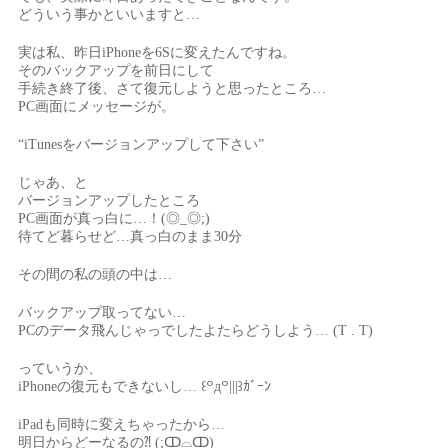
どういう事かといいますと…
実は私、昨日iPhoneを6Sに変えたんですね。
そのバックアップを前日にして
手続き終了後、さて復元しようと思ったところ…
PC画面にメッセージが。
“iTunesをバージョンアップして下さい”
じゃあ、と
バージョンアップしたところ
PC画面が真っ白に…！(◎_◎;)
待てど暮らせど…真っ白のまま30分
その間の私の頭の中は…
バックアップ取ってない…
PCのデータ飛んじゃっでしたよたらどうしよう… (T . T)
っていうか、
iPhoneの復元もできないし… ꒰꒪д꒪|||꒱ｶﾞｰﾝ
iPadも同時に変えちゃったから…
明日からどーなるの⁈ (;ↀ⌓ↀ)