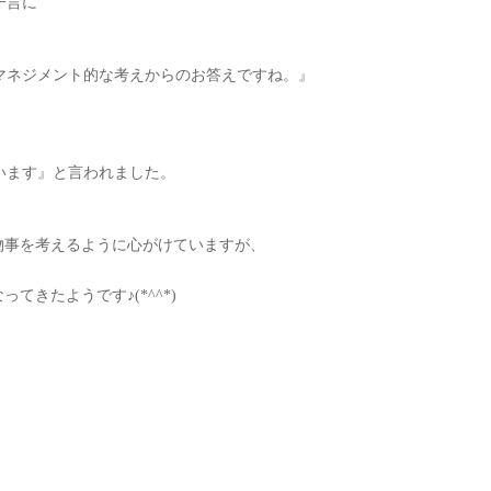
一言に
マネジメント的な考えからのお答えですね。』
、
います』と言われました。
物事を考えるように心がけていますが、
てきたようです♪(*^^*)