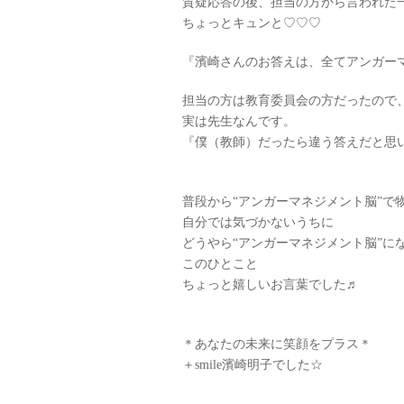
質疑応答の後、担当の方から言われた
ちょっとキュンと♡♡♡
『濱崎さんのお答えは、全てアンガー
担当の方は教育委員会の方だったので
実は先生なんです。
『僕（教師）だったら違う答えだと思
普段から“アンガーマネジメント脳”で
自分では気づかないうちに
どうやら“アンガーマネジメント脳”になっ
このひとこと
ちょっと嬉しいお言葉でした♬
＊あなたの未来に笑顔をプラス＊
＋smile濱崎明子でした☆