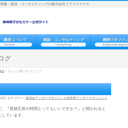
】研修・講演・コンサルティングの株式会社プラススマイル
・講演 について
相談・コンサルティング
感情マネジメ
Course
consulting
Angermanagem
ログ
演会
»
ちょっと嬉しかったこと♡
10日
カテゴリー :
講演会
アンガーマネジメント的思考
アンガーマネジメント
で、『質疑応答の時間とってもいいですか？』と聞かれると
えしています。