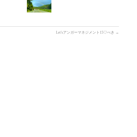
Let’sアンガーマネジメント15♡べき
→
♬