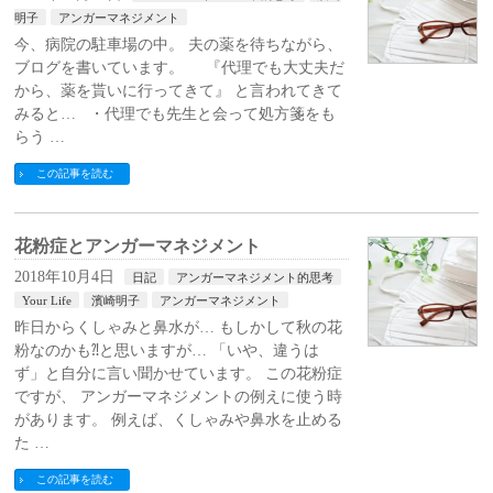
明子
アンガーマネジメント
今、病院の駐車場の中。 夫の薬を待ちながら、
ブログを書いています。 『代理でも大丈夫だ
から、薬を貰いに行ってきて』 と言われてきて
みると… ・代理でも先生と会って処方箋をも
らう …
この記事を読む
花粉症とアンガーマネジメント
2018年10月4日
日記
アンガーマネジメント的思考
Your Life
濱崎明子
アンガーマネジメント
昨日からくしゃみと鼻水が… もしかして秋の花
粉なのかも⁈と思いますが… 「いや、違うは
ず」と自分に言い聞かせています。 この花粉症
ですが、 アンガーマネジメントの例えに使う時
があります。 例えば、くしゃみや鼻水を止める
た …
この記事を読む