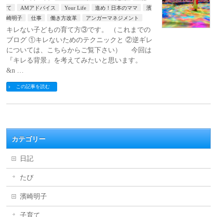
て
AMアドバイス
Your Life
進め！日本のママ
濱
崎明子
仕事
働き方改革
アンガーマネジメント
キレない子どもの育て方③です。 （これまでの
ブログ ①キレないためのテクニックと ②逆ギレ
については、こちらからご覧下さい） 今回は
『キレる背景』を考えてみたいと思います。
&n …
この記事を読む
カテゴリー
日記
たび
濱崎明子
子育て